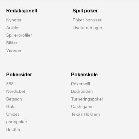
Redaksjonelt
Spill poker
Nyheter
Poker bonuser
Artikler
Liveturneringer
Spillerprofiler
Bilder
Videoer
Pokersider
Pokerskole
888
Pokerspill
Nordicbet
Budrunden
Betsson
Turneringspoker
Guts
Cash game
Unibet
Texas Hold’em
partypoker
Bet365