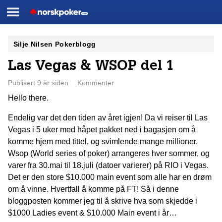
Meny
Norskpoker.com
Skip
Silje Nilsen Pokerblogg
to
Las Vegas & WSOP del 1
content
Publisert 9 år siden
Kommenter
Hello there.
Endelig var det den tiden av året igjen! Da vi reiser til Las
Vegas i 5 uker med håpet pakket ned i bagasjen om å
komme hjem med tittel, og svimlende mange millioner.
Wsop (World series of poker) arrangeres hver sommer, og
varer fra 30.mai til 18.juli (datoer varierer) på RIO i Vegas.
Det er den store $10.000 main event som alle har en drøm
om å vinne. Hvertfall å komme på FT! Så i denne
bloggposten kommer jeg til å skrive hva som skjedde i
$1000 Ladies event & $10.000 Main event i år…