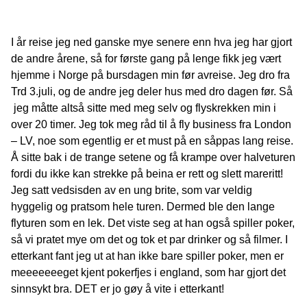
I år reise jeg ned ganske mye senere enn hva jeg har gjort
de andre årene, så for første gang på lenge fikk jeg vært
hjemme i Norge på bursdagen min før avreise. Jeg dro fra
Trd 3.juli, og de andre jeg deler hus med dro dagen før. Så
jeg måtte altså sitte med meg selv og flyskrekken min i
over 20 timer. Jeg tok meg råd til å fly business fra London
– LV, noe som egentlig er et must på en såppas lang reise.
Å sitte bak i de trange setene og få krampe over halveturen
fordi du ikke kan strekke på beina er rett og slett mareritt!
Jeg satt vedsisden av en ung brite, som var veldig
hyggelig og pratsom hele turen. Dermed ble den lange
flyturen som en lek. Det viste seg at han også spiller poker,
så vi pratet mye om det og tok et par drinker og så filmer. I
etterkant fant jeg ut at han ikke bare spiller poker, men er
meeeeeeeget kjent pokerfjes i england, som har gjort det
sinnsykt bra. DET er jo gøy å vite i etterkant!