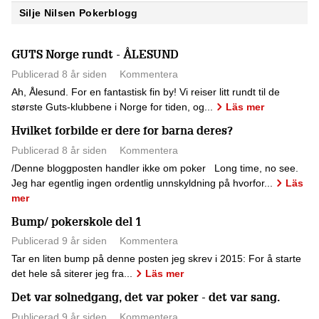
Silje Nilsen Pokerblogg
GUTS Norge rundt - ÅLESUND
Publicerad 8 år siden
Kommentera
Ah, Ålesund. For en fantastisk fin by! Vi reiser litt rundt til de
største Guts-klubbene i Norge for tiden, og...
Läs mer
Hvilket forbilde er dere for barna deres?
Publicerad 8 år siden
Kommentera
/Denne bloggposten handler ikke om poker Long time, no see.
Jeg har egentlig ingen ordentlig unnskyldning på hvorfor...
Läs
mer
Bump/ pokerskole del 1
Publicerad 9 år siden
Kommentera
Tar en liten bump på denne posten jeg skrev i 2015: For å starte
det hele så siterer jeg fra...
Läs mer
Det var solnedgang, det var poker - det var sang.
Publicerad 9 år siden
Kommentera