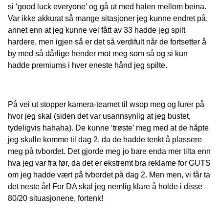
si ‘good luck everyone’ og gå ut med halen mellom beina.
Var ikke akkurat så mange sitasjoner jeg kunne endret på,
annet enn at jeg kunne vel fått av 33 hadde jeg spilt
hardere, men igjen så er det så verdifult når de fortsetter å
by med så dårlige hender mot meg som så og si kun
hadde premiums i hver eneste hånd jeg spilte.
På vei ut stopper kamera-teamet til wsop meg og lurer på
hvor jeg skal (siden det var usannsynlig at jeg bustet,
tydeligvis hahaha). De kunne ‘trøste’ meg med at de håpte
jeg skulle komme til dag 2, da de hadde tenkt å plassere
meg på tvbordet. Det gjorde meg jo bare enda mer tilta enn
hva jeg var fra før, da det er ekstremt bra reklame for GUTS
om jeg hadde vært på tvbordet på dag 2. Men men, vi får ta
det neste år! For DA skal jeg nemlig klare å holde i disse
80/20 situasjonene, fortenk!