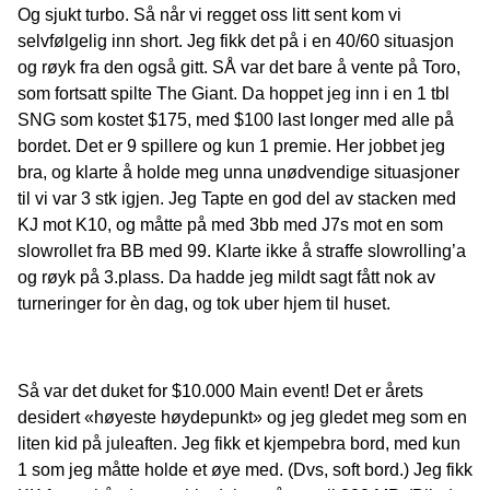
Og sjukt turbo. Så når vi regget oss litt sent kom vi
selvfølgelig inn short. Jeg fikk det på i en 40/60 situasjon
og røyk fra den også gitt. SÅ var det bare å vente på Toro,
som fortsatt spilte The Giant. Da hoppet jeg inn i en 1 tbl
SNG som kostet $175, med $100 last longer med alle på
bordet. Det er 9 spillere og kun 1 premie. Her jobbet jeg
bra, og klarte å holde meg unna unødvendige situasjoner
til vi var 3 stk igjen. Jeg Tapte en god del av stacken med
KJ mot K10, og måtte på med 3bb med J7s mot en som
slowrollet fra BB med 99. Klarte ikke å straffe slowrolling’a
og røyk på 3.plass. Da hadde jeg mildt sagt fått nok av
turneringer for èn dag, og tok uber hjem til huset.
Så var det duket for $10.000 Main event! Det er årets
desidert «høyeste høydepunkt» og jeg gledet meg som en
liten kid på juleaften. Jeg fikk et kjempebra bord, med kun
1 som jeg måtte holde et øye med. (Dvs, soft bord.) Jeg fikk