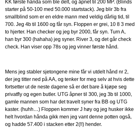
KK første hånda som ble delt, og åpnet til 200 MP. (Blinds
starter på 50-100 med 50.000 startstack). Jeg blir 3b fra
smallblind som er en eldre mann med veldig dårlig tid, til
700. Jeg 4b til 1600 og får syn. Floppen er grei, 10 8 3 med
to hjerter. Han checker og jeg byr 2000, får syn. Turn A,
han byr 300 (hahaha) jeg syner. River 3, og det går check
check. Han viser opp 78s og jeg vinner første hånd.
Mens jeg stabler sjetongene mine får vi utdelt hånd nr 2,
der jeg titter ned på AA, og tenker for meg selv at hvis dette
fortsetter ut de neste dagene så er det bare å kjøpe seg
privatfly og egen butler. UTG åpner til 300, jeg 3b til 1000,
gamle mannen som har det travelt syner fra BB og UTG
kaster. (huhh…) Floppen kommer J høy og jeg husker ikke
helt hvordan hånda gikk men jeg vant denne potten også,
og hadde 57.400 i stacken etter 2(!!) hender.