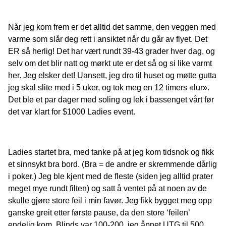
Når jeg kom frem er det alltid det samme, den veggen med
varme som slår deg rett i ansiktet når du går av flyet. Det
ER så herlig! Det har vært rundt 39-43 grader hver dag, og
selv om det blir natt og mørkt ute er det så og si like varmt
her. Jeg elsker det! Uansett, jeg dro til huset og møtte gutta
jeg skal slite med i 5 uker, og tok meg en 12 timers «lur».
Det ble et par dager med soling og lek i bassenget vårt før
det var klart for $1000 Ladies event.
Ladies startet bra, med tanke på at jeg kom tidsnok og fikk
et sinnsykt bra bord. (Bra = de andre er skremmende dårlig
i poker.) Jeg ble kjent med de fleste (siden jeg alltid prater
meget mye rundt filten) og satt å ventet på at noen av de
skulle gjøre store feil i min favør. Jeg fikk bygget meg opp
ganske greit etter første pause, da den store ‘feilen’
endelig kom. Blinds var 100-200, jeg åpnet UTG til 500