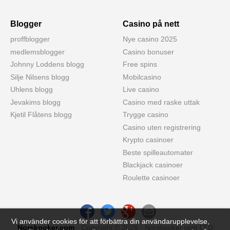
Blogger
Casino på nett
proffblogger
Nye casino 2025
medlemsblogger
Casino bonuser
Johnny Loddens blogg
Free spins
Silje Nilsens blogg
Mobilcasino
Uhlens blogg
Live casino
Jevakims blogg
Casino med raske uttak
Kjetil Flåtens blogg
Trygge casino
Casino uten registrering
Krypto casinoer
Beste spilleautomater
Blackjack casinoer
Roulette casinoer
Vi använder cookies för att förbättra din användarupplevelse,
Norskpoker.com
· Copyright © 2026 · Norskpoker.com LTD