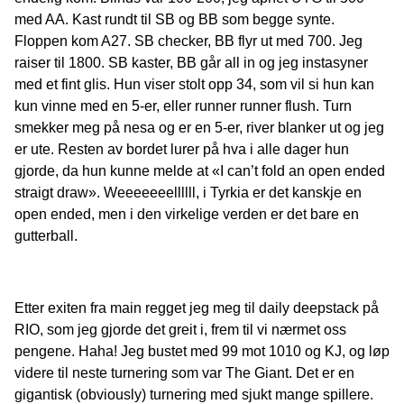
med AA. Kast rundt til SB og BB som begge synte.
Floppen kom A27. SB checker, BB flyr ut med 700. Jeg
raiser til 1800. SB kaster, BB går all in og jeg instasyner
med et fint glis. Hun viser stolt opp 34, som vil si hun kan
kun vinne med en 5-er, eller runner runner flush. Turn
smekker meg på nesa og er en 5-er, river blanker ut og jeg
er ute. Resten av bordet lurer på hva i alle dager hun
gjorde, da hun kunne melde at «I can’t fold an open ended
straigt draw». Weeeeeeellllll, i Tyrkia er det kanskje en
open ended, men i den virkelige verden er det bare en
gutterball.
Etter exiten fra main regget jeg meg til daily deepstack på
RIO, som jeg gjorde det greit i, frem til vi nærmet oss
pengene. Haha! Jeg bustet med 99 mot 1010 og KJ, og løp
videre til neste turnering som var The Giant. Det er en
gigantisk (obviously) turnering med sjukt mange spillere.