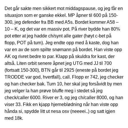
Det går sakte men sikkert mot middagspause, og jeg får en
situasjon som er ganske ekkel. MP åpner til 600 på 150-
300, jeg defender fra BB med A5s. Bordet kommer A58 –
10 – K, og det var en massiv pot. På river bydde han 80%
pot etter at jeg hadde ch/synt alle gater (høyt c-bet på
flopp, POT på turn). Jeg endte opp med å kaste, dog han
var en av de som spilte snømann på bordet. Han viste opp
AK og rivret bedre to par. Klapp på skuldra for kast, der
altså. Liten orbit senere åpnet jeg UTG med JJ til 700
(fortsatt 150-300), BTN går til 2925 (eneste på bordet jeg
TRODDE var god, hvertfall), call. Flopp er 742, jeg checker
og han checker bak. Turn 10, her skal jeg forsåvidt by men
jeg velger la han prøve bluffe meg i stedet så jeg
check/caller 6000. River er 3, og jeg ch/caller 8000, og han
viser 33. Fikk en kjapp hjerneblødning når han viste opp
hånda si, spydde litt ut nesa osv (neeeei..) og satt igjen
med 18k.