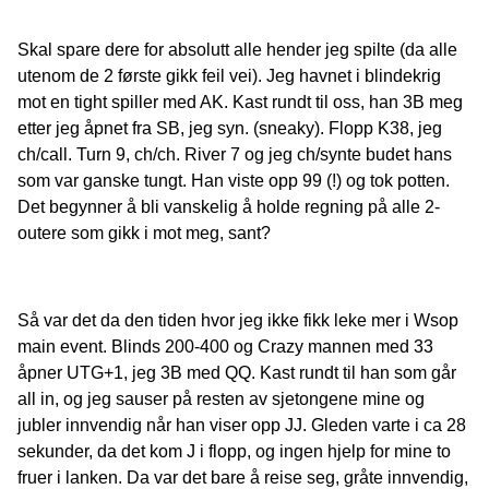
Skal spare dere for absolutt alle hender jeg spilte (da alle
utenom de 2 første gikk feil vei). Jeg havnet i blindekrig
mot en tight spiller med AK. Kast rundt til oss, han 3B meg
etter jeg åpnet fra SB, jeg syn. (sneaky). Flopp K38, jeg
ch/call. Turn 9, ch/ch. River 7 og jeg ch/synte budet hans
som var ganske tungt. Han viste opp 99 (!) og tok potten.
Det begynner å bli vanskelig å holde regning på alle 2-
outere som gikk i mot meg, sant?
Så var det da den tiden hvor jeg ikke fikk leke mer i Wsop
main event. Blinds 200-400 og Crazy mannen med 33
åpner UTG+1, jeg 3B med QQ. Kast rundt til han som går
all in, og jeg sauser på resten av sjetongene mine og
jubler innvendig når han viser opp JJ. Gleden varte i ca 28
sekunder, da det kom J i flopp, og ingen hjelp for mine to
fruer i lanken. Da var det bare å reise seg, gråte innvendig,