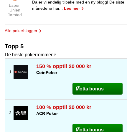
Da er vi endelig tilbake med en ny blogg! De siste
Espen
månedene har...
Les mer
Uhlen
Jørstad
Alle pokerblogger
Topp 5
De beste pokerrommene
150 % opptil 20 000 kr
CoinPoker
Motta bonus
100 % opptil 20 000 kr
ACR Poker
Motta bonus