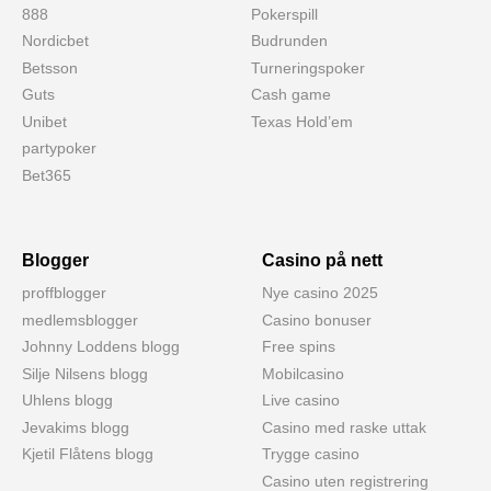
888
Pokerspill
Nordicbet
Budrunden
Betsson
Turneringspoker
Guts
Cash game
Unibet
Texas Hold’em
partypoker
Bet365
Blogger
Casino på nett
proffblogger
Nye casino 2025
medlemsblogger
Casino bonuser
Johnny Loddens blogg
Free spins
Silje Nilsens blogg
Mobilcasino
Uhlens blogg
Live casino
Jevakims blogg
Casino med raske uttak
Kjetil Flåtens blogg
Trygge casino
Casino uten registrering