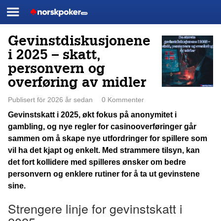
Meny
Norskpoker.com
Gevinstdiskusjonene
Skip
to
i 2025 – skatt,
content
personvern og
overføring av midler
Publisert
för 2026 år sedan
0 Kommenter
Gevinstskatt i 2025, økt fokus på anonymitet i
gambling, og nye regler for casinooverføringer går
sammen om å skape nye utfordringer for spillere som
vil ha det kjapt og enkelt. Med strammere tilsyn, kan
det fort kollidere med spilleres ønsker om bedre
personvern og enklere rutiner for å ta ut gevinstene
sine.
Strengere linje for gevinstskatt i