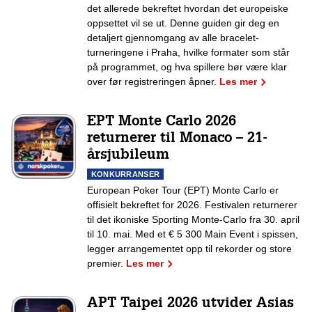
det allerede bekreftet hvordan det europeiske
oppsettet vil se ut. Denne guiden gir deg en
detaljert gjennomgang av alle bracelet-
turneringene i Praha, hvilke formater som står
på programmet, og hva spillere bør være klar
over før registreringen åpner.
Les mer
EPT Monte Carlo 2026
returnerer til Monaco – 21-
årsjubileum
KONKURRANSER
European Poker Tour (EPT) Monte Carlo er
offisielt bekreftet for 2026. Festivalen returnerer
til det ikoniske Sporting Monte-Carlo fra 30. april
til 10. mai. Med et € 5 300 Main Event i spissen,
legger arrangementet opp til rekorder og store
premier.
Les mer
APT Taipei 2026 utvider Asias