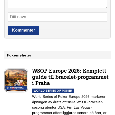
Pokernyheter
WSOP Europe 2026: Komplett
guide til bracelet-programmet
i Praha
WORLD SERIES OF POKER
World Series of Poker Europe 2026 markerer
åpningen av årets offisielle WSOP-bracelet-
sesong utenfor USA. Før Las Vegas-
programmet offentliggjøres senere på året, er