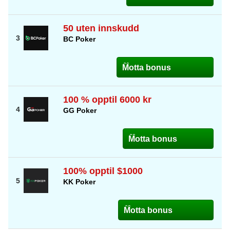
50 uten innskudd
BC Poker
Motta bonus
100 % opptil 6000 kr
GG Poker
Motta bonus
100% opptil $1000
KK Poker
Motta bonus