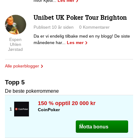
hvor Kjetil...
Les mer
Unibet UK Poker Tour Brighton
Publisert 10 år siden
0 Kommentarer
Da er vi endelig tilbake med en ny blogg! De siste
Espen
månedene har...
Les mer
Uhlen
Jørstad
Alle pokerblogger
Topp 5
De beste pokerrommene
150 % opptil 20 000 kr
CoinPoker
Motta bonus