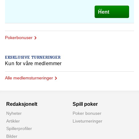
Hent
Pokerbonuser
EKSKLUSIVE TURNERINGER
Kun for våre medlemmer
Alle medlemsturneringer
Redaksjonelt
Spill poker
Nyheter
Poker bonuser
Artikler
Liveturneringer
Spillerprofiler
Bilder