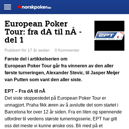
Meny
Norskpoker.com
European Poker
Skip
to
Tour: fra dA til nÅ -
content
del 1
Publisert
för 17 år sedan
0 Kommenter
Første del i artikkelserien om
European Poker Tour går fra vinneren av den aller
første turneringen, Alexander Stevic, til Jasper Meijer
van Putten som vant den aller siste.
EPT – Fra dA til nÅ
Det siste stoppestedet på European Poker Tour er
unnagjort. Praha fikk æren av å avslutte det som startet i
Barcelona for over 12 år siden. Fra en liten og spennende
utfordrer til verdens største turneringsserie, EPT har gitt
oss det meste vi kunne ønske oss. Bli med på et