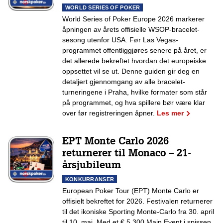
WORLD SERIES OF POKER
World Series of Poker Europe 2026 markerer
åpningen av årets offisielle WSOP-bracelet-
sesong utenfor USA. Før Las Vegas-
programmet offentliggjøres senere på året, er
det allerede bekreftet hvordan det europeiske
oppsettet vil se ut. Denne guiden gir deg en
detaljert gjennomgang av alle bracelet-
turneringene i Praha, hvilke formater som står
på programmet, og hva spillere bør være klar
over før registreringen åpner.
Les mer
EPT Monte Carlo 2026
returnerer til Monaco – 21-
årsjubileum
KONKURRANSER
European Poker Tour (EPT) Monte Carlo er
offisielt bekreftet for 2026. Festivalen returnerer
til det ikoniske Sporting Monte-Carlo fra 30. april
til 10. mai. Med et € 5 300 Main Event i spissen,