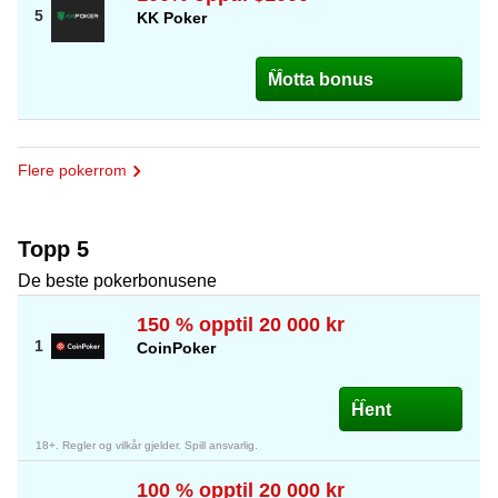
KK Poker
Motta bonus
Flere pokerrom
Topp 5
De beste pokerbonusene
150 % opptil 20 000 kr
CoinPoker
Hent
18+. Regler og vilkår gjelder. Spill ansvarlig.
100 % opptil 20 000 kr